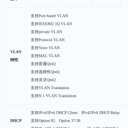
支持Port-based VLAN
支持IEEE802.1Q VLAN
支持private VLAN
支持Protocol VLAN
支持Voice VLAN
VLAN
支持MAC VLAN
特性
支持普通QinQ
支持选择性QinQ
支持灵活QinQ
支持VLAN Translation
支持N:1 VLAN Translation
支持IPv4/IPv6 DHCP Client、IPv4/IPv6 DHCP Relay
DHCP
支持Option 82、Option 37/38