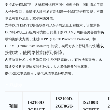
支持多进程MSTP，各进程可运行不同生成树协议，同时增加了接
入子环数目，新增接入环可通过新创建一个MSTP进程实现，不影
响原有业务流量，减少网络冲击。
支持DCN EMVTE增强型多VLAN子网流量工程技术，该技术是
DCN针对双上行组网环境提出的基于多VLAN子网的链路备份和负
载均衡解决方案，通过ULPP（Uplink Protection Protocol）和
速切
ULSM（Uplink State Monitor）协议，实现对多上行链路的快
换收敛，使网络性能得到保障。
内置防雷技术，业务端口提供 8KV防雷能力，有效抵御雷击，比
普通交换机更能适应恶劣环境，大大降低设备的损坏率。
提供双DC电源输入，提供系统电源掉电告警。
产品规格
IS2100D-
I
IS2100D-
IS2100D-
项目
2GF8GT-
2GF8GT
2GF8TX