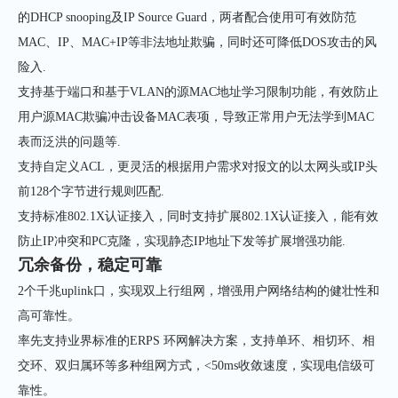
的DHCP snooping及IP Source Guard，两者配合使用可有效防范
MAC、IP、MAC+IP等非法地址欺骗，同时还可降低DOS攻击的风
险入.
支持基于端口和基于VLAN的源MAC地址学习限制功能，有效防止
用户源MAC欺骗冲击设备MAC表项，导致正常用户无法学到MAC
表而泛洪的问题等.
支持自定义ACL，更灵活的根据用户需求对报文的以太网头或IP头
前128个字节进行规则匹配.
支持标准802.1X认证接入，同时支持扩展802.1X认证接入，能有效
防止IP冲突和PC克隆，实现静态IP地址下发等扩展增强功能.
冗余备份，稳定可靠
2个千兆uplink口，实现双上行组网，增强用户网络结构的健壮性和
高可靠性。
率先支持业界标准的ERPS 环网解决方案，支持单环、相切环、相
交环、双归属环等多种组网方式，<50ms收敛速度，实现电信级可
靠性。