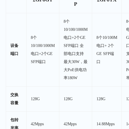
P
8个
8
10/100/1000M
8个
电口+2个GE
8个10/100M
G
设备
10/100/1000M
SFP端口 全
电口+ 2个
端口
电口+2个GE
部电口支持
GE SFP端
SFP端口
最大30W，最
口
大PoE供电功
率180W
率
交换
128G
128G
128G
1
容量
包转
42Mpps
42Mpps
14.88Mpps
1
发率