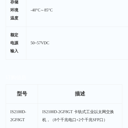
存储
环境
-40°C～85°C
温度
额定
电源
50~57VDC
输入
订购信息
型号
描述
IS2100D-
IS2100D-2GF8GT 卡轨式工业以太网交换
2GF8GT
机，（8个千兆电口+2个千兆SFP口）