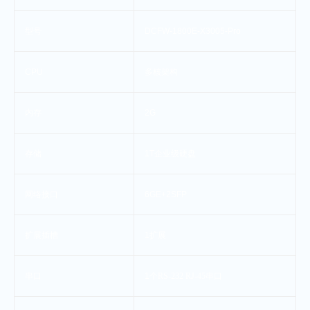
型号
DCFW-1800E-X3005-Pro
CPU
多核架构
内存
2G
存储
1T
企业级硬盘
网络接口
6GE+2SFP
扩展插槽
1
扩展
串口
1
个
RS-232 RJ-45
串口