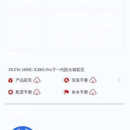
型号
描述
DCFW-1800E-X3005-Pro
下一代防火墙。物
DCFW-1800E-
理参数：标准
6
个
10/100/1000M
以太网电口，
2
X3005-Pro
个
SFP
光口，一个
console
口，
2
个
USB
口，
1T
企业级硬盘，
1
扩展槽；
1U
标准机箱。
相关手册
DCFW-1800E-X3005-Pro下一代防火墙彩页
产品彩页
安装手册
配置手册
命令手册
产品资质