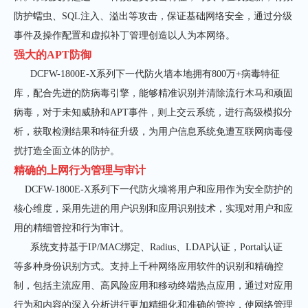
防护蠕虫、
SQL
注入、溢出等攻击，保证基础网络安全，通过分级
事件及操作配置和虚拟补丁管理创造以人为本网络。
强大的
APT
防御
DCFW-1800E-X系列下一代防火墙本地拥有
800
万
+
病毒特征
库，配合先进的防病毒引擎，能够精准识别并清除流行木马和顽固
病毒，对于未知威胁和
APT
事件，则上交云系统，进行高级模拟分
析，获取检测结果和特征升级，为用户信息系统免遭互联网病毒侵
扰打造全面立体的防护。
精确的上网行为管理与审计
DCFW-1800E-X系列下一代防火墙将用户和应用作为安全防护的
核心维度，采用先进的用户识别和应用识别技术，实现对用户和应
用的精细管控和行为审计。
系统支持基于
IP/MAC
绑定、
Radius
、
LDAP
认证，
Portal
认证
等多种身份识别方式。支持上千种网络应用软件的识别和精确控
制，包括主流应用、高风险应用和移动终端热点应用，通过对应用
行为和内容的深入分析进行更加精细化和准确的管控，使网络管理