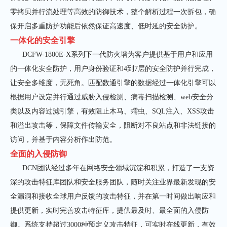
零拷贝并行流处理等高效的防御技术，整个解析过程一次拆包，确
保开启多重防护功能后依然保证高速度、低时延的安全防护。
一体化的安全引擎
DCFW-1800E-X系列下一代防火墙为客户提供基于用户和应用
的一体化安全防护，用户身份验证和
4
到
7
层的安全防护并行完成，
让安全多维度，无死角。匹配数通引擎的数据经过一体化引擎可以
根据用户设定并行通过威胁入侵检测、病毒扫描检测、
web
安全分
类以及内容过滤引擎，有效阻止木马、蠕虫、
SQL
注入、
XSS
攻击
和溢出攻击等，保障文件传输安全，阻断对不良站点和非法链接的
访问，并基于内容分析作出防范。
全面的入侵防御
DCN团队经过多年在网络安全领域沉淀和积累，打造了一支资
深的攻击特征库团队和安全服务团队，随时关注业界最新发现的安
全漏洞和接收全球用户反馈的攻击特征，并在第一时间做出响应和
提供更新，实时完善攻击特征库，提供最及时、最全面的入侵防
御。系统支持超过
3000
种预定义攻击特征，可实时在线更新，有效