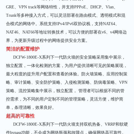
GRE
、
VPN track
等网络特性，并支持
PPPoE
、
DHCP
、
Vlan
、
Trunk
等多种接入方式，可以灵活部署在路由模式、透明模式和混
合模式的网络中。系统支持
IPv4/IPv6
双协议栈，支持
NAT64
、
NAT46
、
NAT66
等地址转换技术，可以方便的部署在
v6
、
v4
网络边
界，为更新升级过程中的网络提供安全方案。
简洁的配置维护
DCFW-1800E-X系列下一代防火墙的安全策略采用集中展示，
独立配置，一体化检测的方案，为用户提供清晰可见的策略展现，
最大程度的提升用户配置和查看的体验。防火墙策略、应用控制策
略、审计策略、安全防护策略、入侵检测策略、防病毒策略、
VPN
策略、流控策略集中展示，独立配置， 管理者可以根据不同的管
控需求，为不同的用户定制不同的管理策略，灵活方便，维护简
单，条理清晰，效果良好。
超高的可靠性
DCFW-1800E-X系列下一代防火墙支持双机热备、
VRRP
和软硬
件
bypass
功能，不会成为网络瓶颈和故障点，确保网络高可靠性。