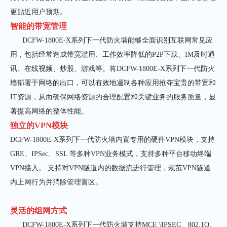
更贴近用户预期。
智能的带宽管理
DCFW-1800E-X系列下一代防火墙能够全面识别互联网常见应
用，包括经常造成带宽滥用、工作效率降低的
P2P
下载、
IM
及时通
讯、在线视频、炒股、游戏等。将DCFW-1800E-X系列下一代防火
墙部署于网络的出口，可以有效地遏制各种应用抢夺宝贵的带宽和
IT
资源，从而确保网络资源的合理配置和关键业务的服务质量，显
著提高网络的整体性能。
独立的
VPN
模块
DCFW-1800E-X系列下一代防火墙内置专用的硬件
VPN
模块，支持
GRE
、
IPSec
、
SSL
等多种
VPN
业务模式，支持多种平台移动终端
VPN
接入。 支持对
VPN
隧
道内的数据流进行管理，规范
VPN
隧道
内上网行为并消除管理盲区。
灵活的组网方式
DCFW-1800E-X系列下一代防火墙支持
MCE \IPSEC
、
802.1Q
、