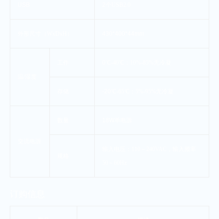
USB
2
个
USB2.0
外形尺寸（
WxDxH
）
430*400*44mm
工作
0
℃
-40
℃；
10%-85%
无冷凝
温
/
湿度
存储
-20
℃
-65
℃；
5%-95%
无冷凝
数量
18W
单电源
交流电源
输入电压：
110
～
240VAC
，输入频率
规格
50
～
60Hz
订购信息