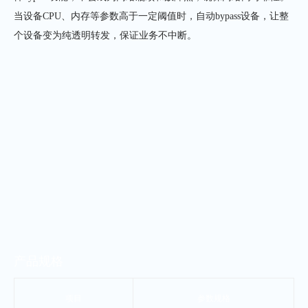
当设备
CPU
、内存等参数高于一定阈值时，自动
bypass
设备，让整
个设备变为纯透明转发，保证业务不中断。
产品规格
项目
参数规格