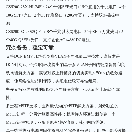
CS6200-28X-HI-24F：24个千兆SFP光口+16个复用的千兆电口+4个
10G SFP+光口+2个QSFP堆叠口（20G带宽），支持双热插拔电
源；
CS6200-8G24S2Q-EI：8个千兆以太网电口+24个SFP+万兆光口+2
个40G QSFP+光口，支持固化AC+48V DC电源。
冗余备份，稳定可靠
支持DCN EMVTE增强型多VLAN子网流量工程技术，该技术是
DCN针对双上行组网环境提出的基于多VLAN子网的链路备份和负
载均衡解决方案，实现对多上行链路的切换实现< 50ms 的收敛速
度，使网络性能得到保障，实现电信级可靠性组网。
率先支持业界标准的ERPS 环网解决方案，<50ms 的电信级可靠
性。
多进程MSTP技术，业界最优秀的MSTP解决方案，划分独立的
MSTP进程，分层计算提高性能；新增接入环通过新创建一个
MSTP进程实现，不影响原有业务流量，减少网络震荡。
基于热插拔双电源与固化双电源的冗余备份设计，用户可灵活选择