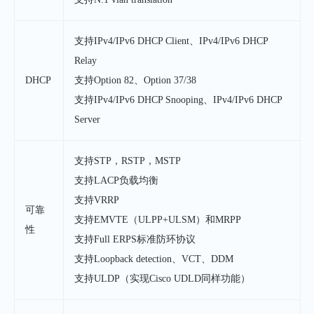
支持IPv4/IPv6 DHCP Client、IPv4/IPv6 DHCP
Relay
DHCP
支持Option 82、Option 37/38
支持IPv4/IPv6 DHCP Snooping、IPv4/IPv6 DHCP
Server
支持STP，RSTP，MSTP
支持LACP负载均衡
支持VRRP
可靠
支持EMVTE（ULPP+ULSM）和MRPP
性
支持Full ERPS标准防环协议
支持Loopback detection、VCT、DDM
支持ULDP（实现Cisco UDLD同样功能）