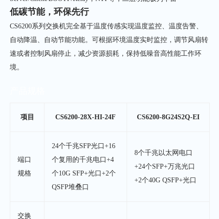
低碳节能，环保先行
CS6200系列交换机完全基于温度传感实现温度监控、温度告警、
自动降温、自动节能功能。可根据环境温度实时监控，调节风扇转
速或者控制风扇停止，减少资源损耗，保持低噪音高性能工作环
境。
产品规格
项目
CS6200-28X-HI-24F
CS6200-8G24S2Q-EI
24个千兆SFP光口+16
8个千兆以太网电口
端口
个复用的千兆电口+4
+24个SFP+万兆光口
规格
个10G SFP+光口+2个
+2个40G QSFP+光口
QSFP堆叠口
交换