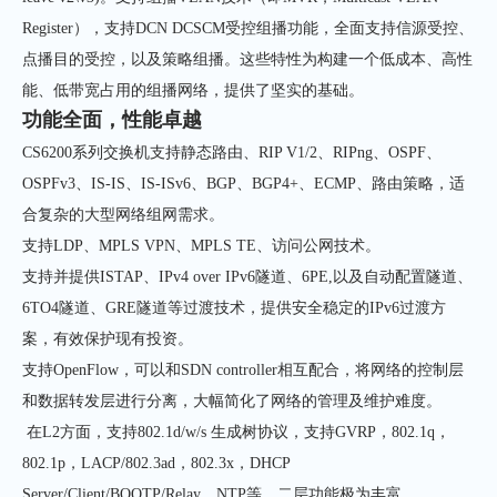
Register），支持DCN DCSCM受控组播功能，全面支持信源受控、
点播目的受控，以及策略组播。这些特性为构建一个低成本、高性
能、低带宽占用的组播网络，提供了坚实的基础。
功能全面，性能卓越
CS6200系列交换机支持静态路由、RIP V1/2、RIPng、OSPF、
OSPFv3、IS-IS、IS-ISv6、BGP、BGP4+、ECMP、路由策略，适
合复杂的大型网络组网需求。
支持LDP、MPLS VPN、MPLS TE、访问公网技术
。
支持并提供
ISTAP
、
IPv4 over IPv6
隧道、
6PE,
以及自动配置隧道、
6TO4
隧道、
GRE
隧道等过渡技术，提供安全稳定的
IPv6
过渡方
案，有效保护现有投资。
支持OpenFlow，可以和SDN controller相互配合，将网络的控制层
和数据转发层进行分离，大幅简化了网络的管理及维护难度。
在L2方面，支持802.1d/w/s 生成树协议，支持GVRP，802.1q，
802.1p，LACP/802.3ad，802.3x，DHCP
Server/Client/BOOTP/Relay，NTP等，二层功能极为丰富