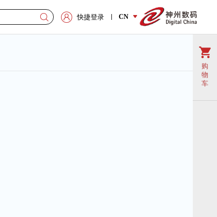
CN
快捷登录
购
物
车