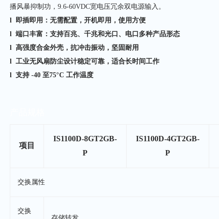
播风暴抑制功，9.6-60VDC宽电压冗余双电源输入。
l 即插即用：无需配置，开机即用，使用方便
l 端口丰富：支持百兆、千兆和光口、电口多种产品形态
l 高强度合金外壳，抗冲击振动，坚固耐用
l 工业无风扇防尘设计稳定可靠，适合长时间工作
l
支持 -40 至75°C 工作温度
产品规格
IS1100D-8GT2GB-
IS1100D-4GT2GB-
项目
P
P
交换属性
交换
存储转发