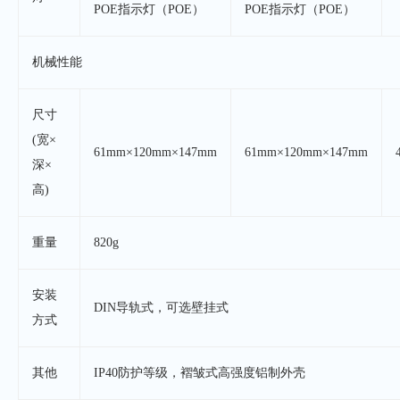
POE指示灯（POE）
POE指示灯（POE）
机械性能
尺寸
(宽×
61mm×120mm×147mm
61mm×120mm×147mm
深×
高)
重量
820g
安装
DIN导轨式，可选壁挂式
方式
其他
IP40防护等级，褶皱式高强度铝制外壳