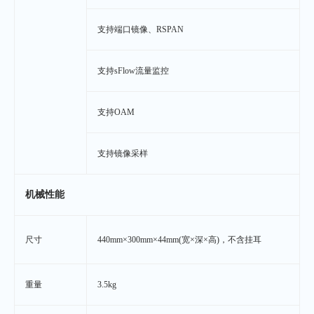
支持端口镜像、RSPAN
支持sFlow流量监控
支持OAM
支持镜像采样
机械性能
尺寸
440mm×300mm×44mm(宽×深×高)，不含挂耳
重量
3.5kg