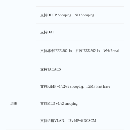
支持DHCP Snooping、ND Snooping
支持DAI
支持标准IEEE 802.1x、扩展IEEE 802.1x、Web Portal
支持TACACS+
支持IGMP v1/v2/v3 snooping、IGMP Fast leave
组播
支持MLD v1/v2 snooping
支持组播VLAN、 IPv4/IPv6 DCSCM