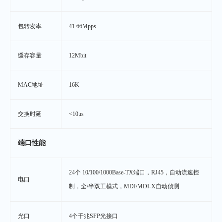
包转发率
41.66Mpps
缓存容量
12Mbit
MAC地址
16K
交换时延
<10μs
端口性能
24个 10/100/1000Base-TX端口，RJ45，自动流速控
电口
制，全/半双工模式，MDI/MDI-X自动侦测
光口
4个千兆SFP光接口