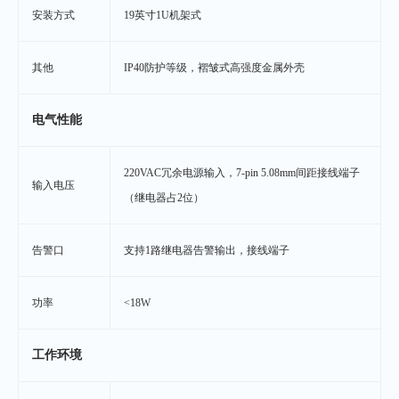
安装方式
19英寸1U机架式
其他
IP40防护等级，褶皱式高强度金属外壳
电气性能
220VAC冗余电源输入，7-pin 5.08mm间距接线端子
输入电压
（继电器占2位）
告警口
支持1路继电器告警输出，接线端子
功率
<18W
工作环境