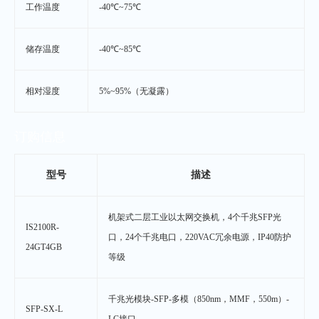
工作温度
-40℃~75℃
储存温度
-40℃~85℃
相对湿度
5%~95%（无凝露）
订购信息
型号
描述
机架式二层工业以太网交换机，4个千兆SFP光
IS2100R-
口，24个千兆电口，220VAC冗余电源，IP40防护
24GT4GB
等级
千兆光模块-SFP-多模（850nm，MMF，550m）-
SFP-SX-L