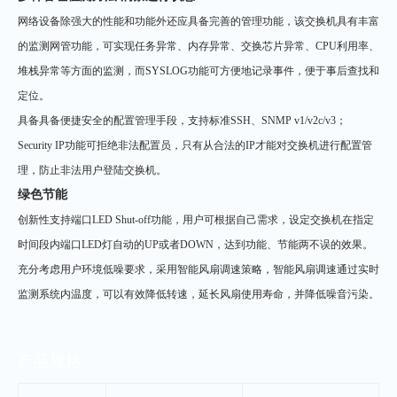
网络设备除强大的性能和功能外还应具备完善的管理功能，该交换机具有丰富
的监测网管功能，可实现任务异常、内存异常、交换芯片异常、CPU利用率、
堆栈异常等方面的监测，而SYSLOG功能可方便地记录事件，便于事后查找和
定位。
具备具备便捷安全的配置管理手段，支持标准SSH、SNMP v1/v2c/v3；
Security IP功能可拒绝非法配置员，只有从合法的IP才能对交换机进行配置管
理，防止非法用户登陆交换机。
绿色节能
创新性支持端口LED Shut-off功能，用户可根据自己需求，设定交换机在指定
时间段内端口LED灯自动的UP或者DOWN，达到功能、节能两不误的效果。
充分考虑用户环境低噪要求，采用智能风扇调速策略，智能风扇调速通过实时
监测系统内温度，可以有效降低转速，延长风扇使用寿命，并降低噪音污染。
产品规格