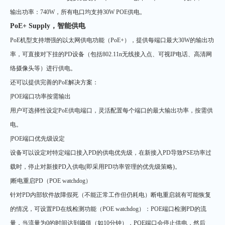
输出功率：740W，所有电口均支持30W POE供电。
PoE+ Supply，智能供电
PoE机型支持增强的以太网供电功能（PoE+），提供每端口最大30W的输出功
率，可直接对下挂的PD设备（包括802.11n无线接入点、可视IP电话、高清网
络摄像头等）进行供电。
还可以提供完善的PoE解决方案：
|POE端口功率按需输出
用户可选择性设定PoE供电端口，灵活配置每个端口的最大输出功率，按需供
电。
|POE端口优先级设定
设备可以设定对特定端口接入PD的供电优先级，在新接入PD导致PSE功率过
载时，停止对新接PD入供电(即采用PD功率管理的优先级策略)。
|断电重启PD（POE watchdog）
针对PD内部软件故障假死（不能正常工作但仍耗电）断电重启就有可能恢复
的情况，可设置PD在线检测功能（POE watchdog）：POE端口检测PD的流
量，当流量为0的时间达到阈值（如10分钟），POE端口会停止供电，然后