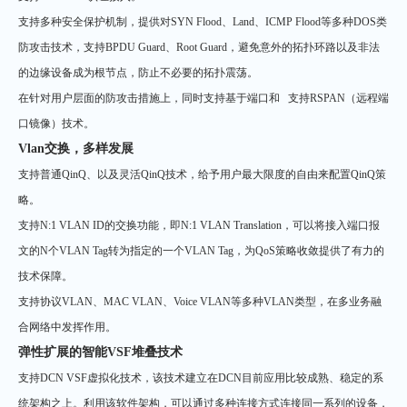
支持多种安全保护机制，提供对SYN Flood、Land、ICMP Flood等多种DOS类
防攻击技术，支持BPDU Guard、Root Guard，避免意外的拓扑环路以及非法
的边缘设备成为根节点，防止不必要的拓扑震荡。
在针对用户层面的防攻击措施上，同时支持基于端口和 支持RSPAN（远程端
口镜像）技术。
Vlan交换，多样发展
支持普通QinQ、以及灵活QinQ技术，给予用户最大限度的自由来配置QinQ策
略。
支持N:1 VLAN ID的交换功能，即N:1 VLAN Translation，可以将接入端口报
文的N个VLAN Tag转为指定的一个VLAN Tag，为QoS策略收敛提供了有力的
技术保障。
支持协议VLAN、MAC VLAN、Voice VLAN等多种VLAN类型，在多业务融
合网络中发挥作用。
弹性扩展的智能VSF堆叠技术
支持DCN VSF虚拟化技术，该技术建立在DCN目前应用比较成熟、稳定的系
统架构之上。利用该软件架构，可以通过多种连接方式连接同一系列的设备，