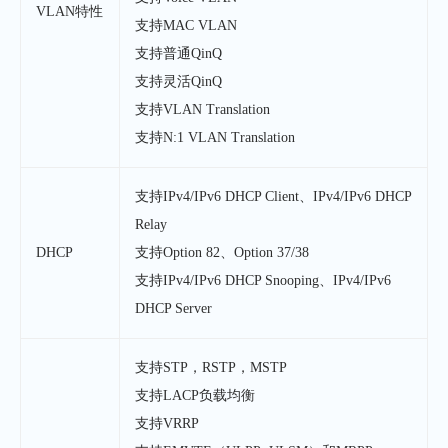
VLAN特性
支持MAC VLAN
支持普通QinQ
支持灵活QinQ
支持VLAN Translation
支持N:1 VLAN Translation
支持IPv4/IPv6 DHCP Client、IPv4/IPv6 DHCP
Relay
DHCP
支持Option 82、Option 37/38
支持IPv4/IPv6 DHCP Snooping、IPv4/IPv6
DHCP Server
支持STP，RSTP，MSTP
支持LACP负载均衡
支持VRRP