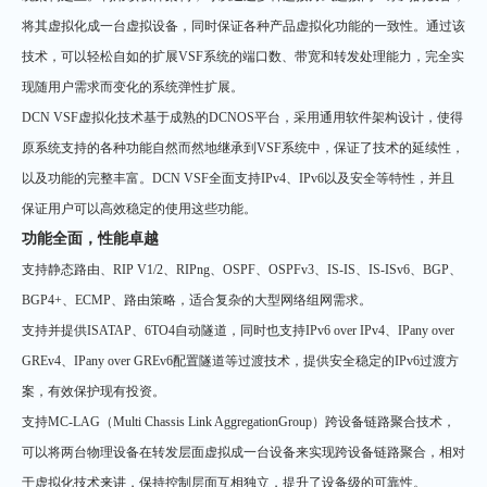
将其虚拟化成一台虚拟设备，同时保证各种产品虚拟化功能的一致性。通过该
技术，可以轻松自如的扩展VSF系统的端口数、带宽和转发处理能力，完全实
现随用户需求而变化的系统弹性扩展。
DCN VSF虚拟化技术基于成熟的DCNOS平台，采用通用软件架构设计，使得
原系统支持的各种功能自然而然地继承到VSF系统中，保证了技术的延续性，
以及功能的完整丰富。DCN VSF全面支持IPv4、IPv6以及安全等特性，并且
保证用户可以高效稳定的使用这些功能。
功能全面，性能卓越
支持静态路由、RIP V1/2、RIPng、OSPF、OSPFv3、IS-IS、IS-ISv6、BGP、
BGP4+、ECMP、路由策略，适合复杂的大型网络组网需求。
支持并提供ISATAP、6TO4自动隧道，同时也支持IPv6 over IPv4、IPany over
GREv4、IPany over GREv6配置隧道等过渡技术，提供安全稳定的IPv6过渡方
案，有效保护现有投资。
支持MC-LAG（Multi Chassis Link AggregationGroup）跨设备链路聚合技术，
可以将两台物理设备在转发层面虚拟成一台设备来实现跨设备链路聚合，相对
于虚拟化技术来讲，保持控制层面互相独立，提升了设备级的可靠性。