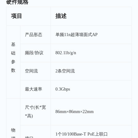
硬件规格
项目
描述
产品形态
单频11n超薄墙面式AP
基
频段/协议
802.11b/g/n
础
参
数
空间流
2条空间流
最大速率
0.3Gbps
尺寸(长*宽
86mm×86mm×22mm
*高)
物
1个10/100Base-T PoE上联口