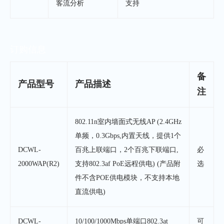
客流分析
支持
订购信息
备
产品型号
产品描述
注
802.11n室内墙面式无线AP (2.4GHz
单频，0.3Gbps,内置天线，提供1个
DCWL-
百兆上联端口，2个百兆下联端口,
必
2000WAP(R2)
支持802.3af PoE远程供电) (产品附
选
件不含POE供电模块，不支持本地
直流供电)
DCWL-
10/100/1000Mbps单端口802.3at
可