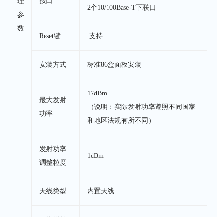
接口
理
2个10/100Base-T下联口
参
数
Reset键
支持
安装方式
标准86盒面板安装
17dBm
最大发射
（说明：实际发射功率遵照不同国家
功率
和地区法规有所不同）
发射功率
1dBm
调整粒度
天线类型
内置天线