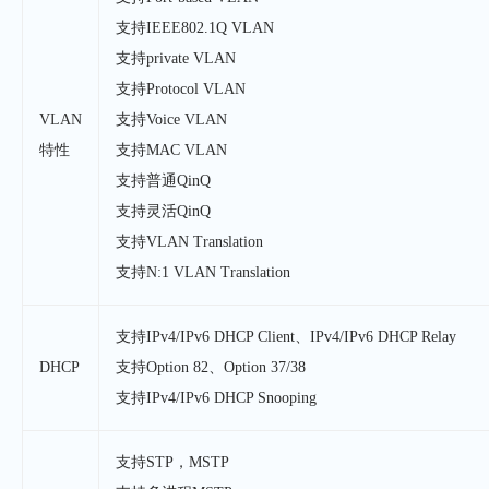
支持IEEE802.1Q VLAN
支持private VLAN
支持Protocol VLAN
VLAN
支持Voice VLAN
特性
支持MAC VLAN
支持普通QinQ
支持灵活QinQ
支持VLAN Translation
支持N:1 VLAN Translation
支持IPv4/IPv6 DHCP Client、IPv4/IPv6 DHCP Relay
DHCP
支持Option 82、Option 37/38
支持IPv4/IPv6 DHCP Snooping
支持STP，MSTP