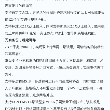
表而泛洪的问题等。
支持自定义ACL，更灵活的根据用户需求对报文的以太网头或IP头
前128个字节进行规则匹配。
支持标准802.1X认证接入，同时支持扩展802.1X认证接入，能有效
防止IP冲突和PC克隆，实现静态IP地址下发等扩展增强功能。
冗余备份，稳定可靠
2/4个千兆uplink口，实现双上行组网，增强用户网络结构的健壮性
和高可靠性。
率先支持业界标准的ERPS 环网解决方案，支持单环、相切环、相
交环、双归属环等多种组网方式，<50ms收敛速度，实现电信级可
靠性。
支持多进程MSTP，各进程可运行不同生成树协议，同时增加了接
入子环数目，新增接入环可通过新创建一个MSTP进程实现，不影
响原有业务流量，减少网络冲击。
支持DCN EMVTE增强型多VLAN子网流量工程技术，该技术是
DCN针对双上行组网环境提出的基于多VLAN子网的链路备份和负