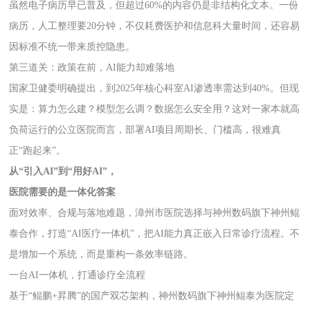
虽然电子病历早已普及，但超过60%的内容仍是非结构化文本。一份
病历，人工整理要20分钟，不仅耗费医护和信息科大量时间，还容易
因标准不统一带来质控隐患。
第三道关：政策在前，AI能力却难落地
国家卫健委明确提出，到2025年核心科室AI渗透率需达到40%。但现
实是：算力怎么建？模型怎么调？数据怎么安全用？这对一家本就高
负荷运行的公立医院而言，部署AI项目周期长、门槛高，很难真
正“跑起来”。
从“引入AI”到“用好AI”，
医院需要的是一体化答案
面对效率、合规与落地难题，漳州市医院选择与神州数码旗下神州鲲
泰合作，打造“AI医疗一体机”，把AI能力真正嵌入日常诊疗流程。不
是增加一个系统，而是重构一条效率链路。
一台AI一体机，打通诊疗全流程
基于“鲲鹏+昇腾”的国产双芯架构，神州数码旗下神州鲲泰为医院定