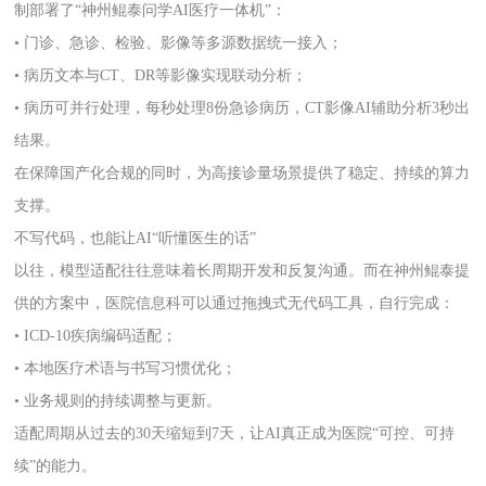
制部署了“神州鲲泰问学AI医疗一体机”：
• 门诊、急诊、检验、影像等多源数据统一接入；
• 病历文本与CT、DR等影像实现联动分析；
• 病历可并行处理，每秒处理8份急诊病历，CT影像AI辅助分析3秒出
结果。
在保障国产化合规的同时，为高接诊量场景提供了稳定、持续的算力
支撑。
不写代码，也能让AI“听懂医生的话”
以往，模型适配往往意味着长周期开发和反复沟通。而在神州鲲泰提
供的方案中，医院信息科可以通过拖拽式无代码工具，自行完成：
• ICD-10疾病编码适配；
• 本地医疗术语与书写习惯优化；
• 业务规则的持续调整与更新。
适配周期从过去的30天缩短到7天，让AI真正成为医院“可控、可持
续”的能力。