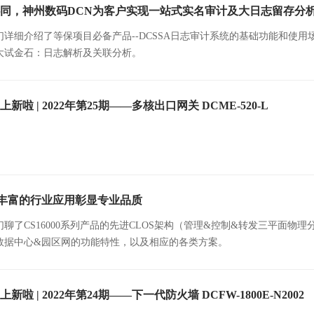
同，神州数码DCN为客户实现一站式实名审计及大日志留存分
们详细介绍了等保项目必备产品--DCSSA日志审计系统的基础功能和使
大试金石：日志解析及关联分析。
新啦 | 2022年第25期——多核出口网关 DCME-520-L
丰富的行业应用彰显专业品质
聊了CS16000系列产品的先进CLOS架构（管理&控制&转发三平面物
数据中心&园区网的功能特性，以及相应的各类方案。
新啦 | 2022年第24期——下一代防火墙 DCFW-1800E-N2002