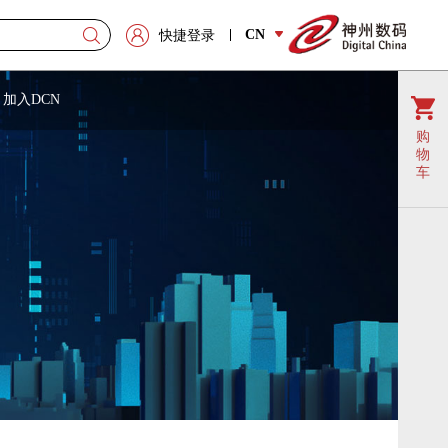
CN
快捷登录
加入DCN
购
物
车