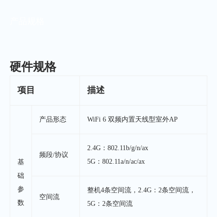
产品规格
硬件规格
项目
描述
产品形态
WiFi 6 双频内置天线型室外AP
2.4G：802.11b/g/n/ax
频段/协议
5G：802.11a/n/ac/ax
基
础
参
整机4条空间流，2.4G：2条空间流，
空间流
数
5G：2条空间流