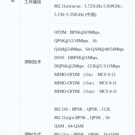
数
工作频段
802.11a/n/ac/ax : 5.725GHz-5.850GHz ;
5.150~5.350GHz (中国)
OFDM : BPSK@6/9Mbps、
QPSK@12/18Mbps、16-
QAM@24Mbps、64-QAM@48/54Mbps
DSSS : DBPSK@1Mbps、
调制技术
DQPSK@2Mbps、CCK@5.5/11Mbps
MIMO-OFDM （11n）: MCS 0-15
MIMO-OFDM （11ac）: MCS 0-11
MIMO-OFDM （11ax）: MCS 0-11
802.11b：BPSK，QPSK，CCK
802.11a/g/n:BPSK，QPSK，16-
QAM，64-QAM
调制方式
802.11ac：BPSK，QPSK，16-QAM，