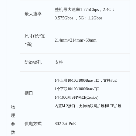
整机最大速率1.775Gbps，2.4G：
最大速率
0.575Gbps ，5G：1.2Gbps
尺寸(长*宽
214mm×214mm×68mm
*高)
防盗锁孔
支持
1个上联10/100/1000Base-T口
，支持
PoE
1
个
下
联
10/100/1000Base-T口
接口
1
个
1000M
SFP光口(Combo)
内置
M.2接口，支持物联网扩展和LTE扩展
物
理
供电方式
802.3at PoE
参
数