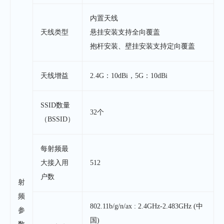
内置天线
天线类型
悬挂安装支持全向覆盖
抱杆安装、壁挂安装支持定向覆盖
天线增益
2.4G：10dBi，5G：10dBi
SSID数量
32个
（BSSID）
每射频最
大接入用
512
户数
射
频
802.11b/g/n/ax : 2.4GHz-2.483GHz (中
参
国)