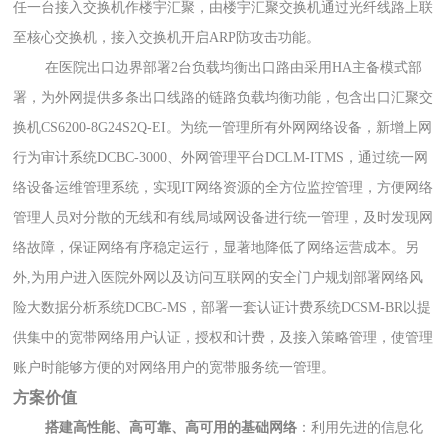
任一台接入交换机作楼宇汇聚，由楼宇汇聚交换机通过光纤线路上联
至核心交换机，接入交换机开启
ARP
防攻击功能。
在医院出口边界部署
2
台负载均衡出口路由采用
HA
主备模式部
署，为外网提供多条出口线路的链路负载均衡功能，包含出口汇聚交
换机
CS6200-8G24S2Q-EI
。为统一管理所有外网网络设备，新增上网
行为审计系统
DCBC-3000
、外网管理平台
DCLM-ITMS
，通过统一网
络设备运维管理系统，实现
IT
网络资源的全方位监控管理，方便网络
管理人员对分散的无线和有线局域网设备进行统一管理，及时发现网
络故障，保证网络有序稳定运行，显著地降低了网络运营成本。另
外
,
为用户进入医院外网以及访问互联网的安全门户规划部署网络风
险大数据分析系统
DCBC-MS
，部署一套认证计费系统
DCSM-BR
以提
供集中的宽带网络用户认证，授权和计费，及接入策略管理，使管理
账户时能够方便的对网络用户的宽带服务统一管理。
方案价值
搭建高性能、高可靠、高可用的基础网络
：利用先进的信息化