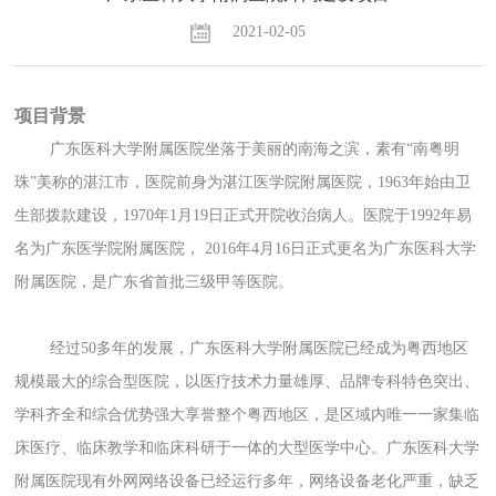
2021-02-05
项目背景
广东医科大学附属医院坐落于美丽的南海之滨，素有“南粤明
珠”美称的湛江市，医院前身为湛江医学院附属医院，
1963
年始由卫
生部拨款建设，
1970
年
1
月
19
日正式开院收治病人。医院于
1992
年易
名为广东医学院附属医院，
2016
年
4
月
16
日正式更名为广东医科大学
附属医院，是广东省首批三级甲等医院。
经过
50
多年的发展，广东医科大学附属医院已经成为粤西地区
规模最大的综合型医院，以医疗技术力量雄厚、品牌专科特色突出、
学科齐全和综合优势强大享誉整个粤西地区，是区域内唯一一家集临
床医疗、临床教学和临床科研于一体的大型医学中心。广东医科大学
附属医院现有外网网络设备已经运行多年，网络设备老化严重，缺乏