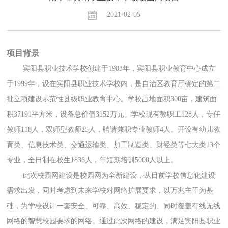
2021-02-05
项目背景
宾阳县职业技术学校创建于
1983
年，宾阳县职业教育中心成立
于
1999
年，设在宾阳县职业技术学校内，是自治区教育厅确定的第二
批立项建设示范性县级职业教育中心。学校占地面积
300
亩，建筑面
积
37191
平方米，设备总价值
3152
万元。学校现有教职工
128
人，专任
教师
118
人，双师型教师
25
人，聘请兼职专业教师
4
人。开设有幼儿教
育类、信息技术类、交通运输类、加工制造类、财经类等七大类
13
个
专业，全日制在校生
1836
人，年短期培训
5000
人以上。
此次校园网建设是校园网为全新建设，从目前学校信息化建设
需求出发，同时考虑到未来学校对网络扩展要求，以万兆主干为基
础，为学校设计一套安全、可靠、高效、稳定的、同时覆盖有线无线
网络的智慧校园要求的网络。通过此次网络的建设，满足宾阳县职业