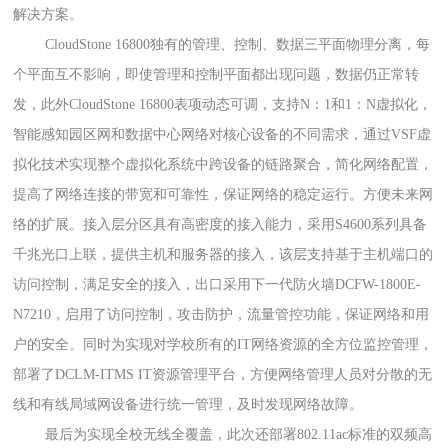
解决方案。
CloudStone 16800独有的管理、控制、数据三平面物理分离，每
个平面互不影响，即使管理和控制平面都出现问题，数据仍正常转
发，此外
CloudStone 16800
表项动态可调，支持
N
：
1
和
1
：
N
虚拟化，
智能感知园区网和数据中心网络对核心设备的不同需求，通过
VSF
虚
拟化技术实现整个虚拟化系统中跨设备的链路聚合，简化网络配置，
提高了网络连接的带宽和可靠性，保证网络的稳定运行。方便未来网
络的扩展。接入层分区具有高密度的接入能力，采用
S4600
系列具备
千兆光口上联，提供主机和服务器的接入，该层支持基于主机端口的
访问控制，满足安全的接入，出口采用下一代防火墙
DCFW-1800E-
N7210
，启用了访问控制，攻击防护，流量管控功能，保证网络和用
户的安全。同时为实现对学校所有的
IT
网络资源的全方位监控管理，
部署了
DCLM-ITMS IT
资源管理平台，方便网络管理人员对分散的无
线和有线局域网设备进行统一管理，及时发现网络故障。
最后为实现全校无线全覆盖，此次还部署
802.11ac
标准的双频高