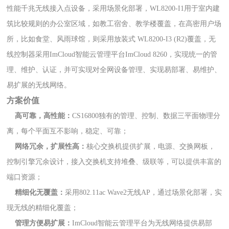
性能千兆无线接入点设备，采用场景化部署，
WL8200-I1
用于室内建
筑比较规则的办公室区域，如教工宿舍、教学楼覆盖，在高密用户场
所，比如食堂、风雨球馆，则采用放装式
WL8200-I3 (R2)
覆盖，无
线控制器采用
ImCloud
智能云管理平台
ImCloud 8260
，实现统一的管
理、维护、认证，并可实现对全网设备管理、实现易部署、易维护、
易扩展的无线网络。
方案价值
高可靠，高性能：
CS16800独有的管理、控制、数据三平面物理分
离，每个平面互不影响，稳定、可靠；
网络冗余，扩展性高：
核心交换机提供扩展，电源、交换网板，
控制引擎冗余设计，接入交换机支持堆叠、级联等，可以提供丰富的
端口资源；
精细化无覆盖：
采用
802.11ac Wave2
无线
AP
，通过场景化部署，实
现无线的精细化覆盖；
管理方便易扩展：
ImCloud智能云管理平台为无线网络提供易部